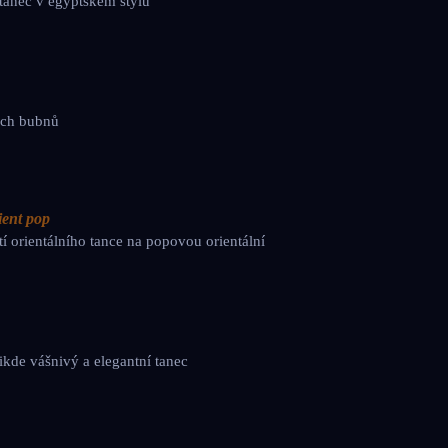
í tanec v egyptském stylu
ech bubnů
ient pop
í orientálního tance na popovou orientální
ikde vášnivý a elegantní tanec