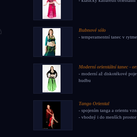
- klasický kabaretní orientáln
Bubnové sólo
- temperamentní tanec v rytm
Moderní orientální tanec - or
- moderní až diskotékové pojet
hudbu
Tango Oriental
- spojením tanga a orientu vzn
- vhodný i do menších prostor