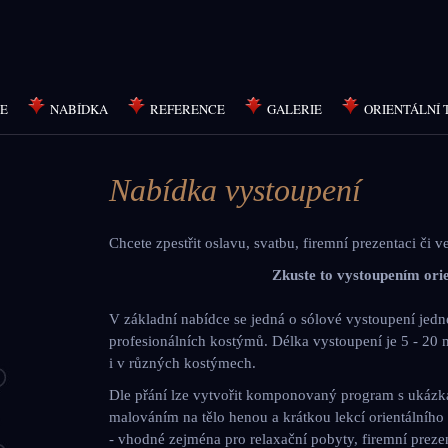
E
NABÍDKA
REFERENCE
GALERIE
ORIENTÁLNÍ 
Nabídka vystoupení
Chcete
zpestřit
oslavu
,
svatbu
,
firemní
prezentaci
či
v
Zkuste
to
vystoupením
ori
V
základní
nabídce
se
jedná
o
sólové
vystoupení
jedn
profesionálních
kostýmů
.
Délka
vystoupení
je 5 - 20
i v
různých
kostýmech
.
Dle
přání
lze
vytvořit
komponovaný
program s
ukázk
malováním
na
tělo
henou
a
krátkou
lekcí
orientálního
-
vhodné
zejména
pro
relaxační
pobyty
,
firemní
preze