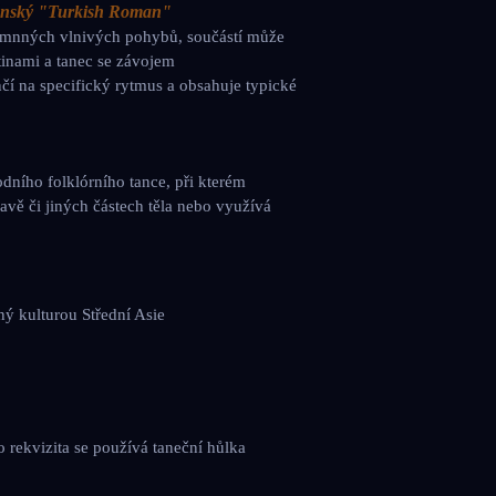
kánský "Turkish Roman"
jemnných vlnivých pohybů, součástí může
tinami a tanec se závojem
nčí na specifický rytmus a obsahuje typické
odního folklórního tance, při kterém
lavě či jiných částech těla nebo využívá
aný kulturou Střední Asie
ko rekvizita se používá taneční hůlka