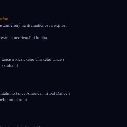
usion
ce zaměřený na dramatičnost a expresi
cování a neorientální hudba
o tance a klasického čínského tance s
bo stuhami
rientálního tance American Tribal Dance s
 nebo moderním