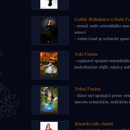
Gothic Bellydance a Dark F
- temný směr orientálního tan
emocí
- velmi časté je scénické zpra
Asia Fusion
- zajímavé spojení orientálníh
hedvábnými vějíři, rukávy ne
Tribal Fusion
- fúzní styl spojující prvky o
tancem scénickým, indickým
Klasické raks sharki