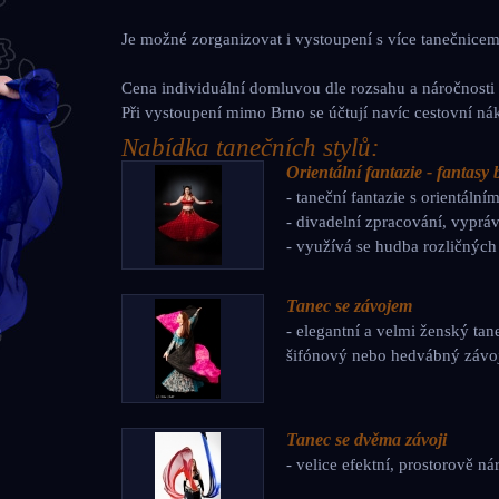
Je
možné
zorganizovat
i
vystoupení
s
více
tanečnicem
Cena
individuální
domluvou
dle
rozsahu
a
náročnosti
Při
vystoupení
mimo
Brno
se
účtují
navíc
cestovní
ná
Nabídka
tanečních
stylů
:
Orientální fantazie - fantasy
- taneční fantazie s orientální
- divadelní zpracování, vyprá
- využívá se hudba rozličných 
Tanec se závojem
- elegantní a velmi ženský ta
šifónový nebo hedvábný závo
Tanec se dvěma závoji
- velice efektní, prostorově n