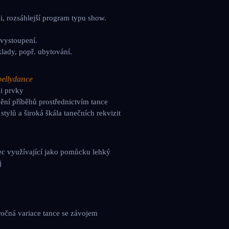
i
,
rozsáhlejší
program
typu
show.
vystoupení
.
klady
,
popř
.
ubytování
.
 bellydance
mi prvky
vění příběhů prostřednictvím tance
stylů a široká škála tanečních rekvizit
nec využívající jako pomůcku lehký
j
áročná variace tance se závojem