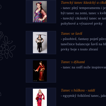
Turecký tanec klasický a ci
- tanec plný temperamentu i 
být tanec na zemi, tanec s kvě
- turecký cikánský tanec se ta
pohybové a výrazové prvky
Tanec se šavlí
- působivé, fantasy pojetí pův
tanečnice balancuje šavlí na h
prvky boje s touto zbraní
Tanec s dýkami
- tanec na ostří nože inspirov
Tanec s hůlkou - saidi
- egyptský folklórní tanec, ja