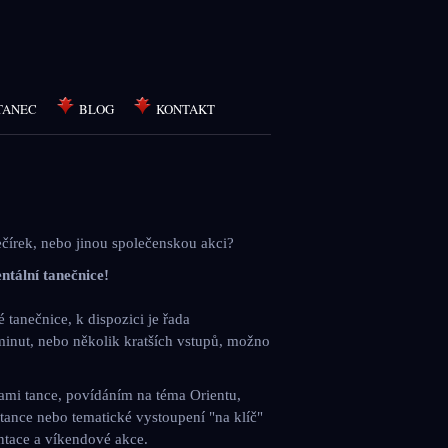
TANEC
BLOG
KONTAKT
ečírek
,
nebo
jinou
společenskou
akci
?
entální
tanečnice
!
é
tanečnice
, k
dispozici
je
řada
minut
,
nebo
několik
kratších
vstupů
,
možno
ami
tance
,
povídáním
na
téma
Orientu
,
tance
nebo
tematické
vystoupení
"
na
klíč
"
ntace
a
víkendové
akce
.